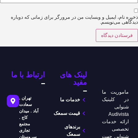
ذخیره نام، ایمیل و وبسایت من در مرورگر برای زمانی که دوباره
دیدگاهی می‌نویسم.
لینک های
ارتباط با ما
مفید
ماموریت ما
تهران .
در کلینیک
خدمات ما
سعادت
شنوایی
آباد . میدان
قیمت سمعک
Audivista
کاج .
ارائه خدمات
مجتمع
برندهای
تخصصی
تجاری
سمعک
شنوایی جهت
سروستان