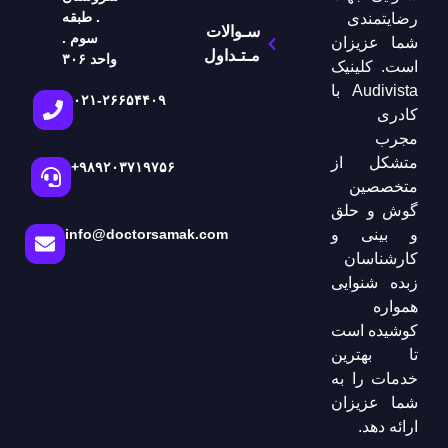
. طبقه
رضایتمندی
سـوالات
سوم .
شما عزیزان
مـتـداول
واحد ۳۰۶
است. کلینیک
Audivista با
۰۲۱-۲۶۶۵۴۴۰۹
کادری
مجرب
متشکل از
+۹۸۹۲۰۳۷۱۹۷۵۶
متخصصین
گوش و حلق
و بینی و
info@doctorsamak.com
کارشناسان
زبده شنوایی
همواره
کوشیده است
تا بهترین
خدمات را به
شما عزیزان
ارائه دهد.