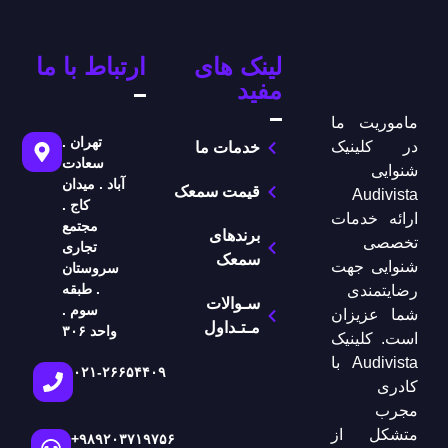
لینک های
ارتباط با ما
مفید
ماموریت ما
تهران .
در کلینیک
خدمات ما
سعادت
شنوایی
آباد . میدان
قیمت سمعک
Audivista
کاج .
ارائه خدمات
مجتمع
برندهای
تخصصی
تجاری
سمعک
شنوایی جهت
سروستان
. طبقه
رضایتمندی
سـوالات
سوم .
شما عزیزان
مـتـداول
واحد ۳۰۶
است. کلینیک
Audivista با
۰۲۱-۲۶۶۵۴۴۰۹
کادری
مجرب
متشکل از
+۹۸۹۲۰۳۷۱۹۷۵۶