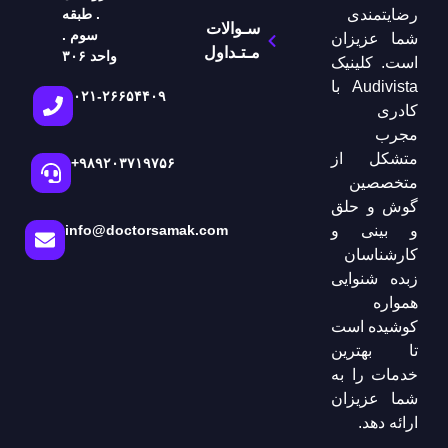
. طبقه
رضایتمندی
سـوالات
سوم .
شما عزیزان
مـتـداول
واحد ۳۰۶
است. کلینیک
Audivista با
۰۲۱-۲۶۶۵۴۴۰۹
کادری
مجرب
متشکل از
+۹۸۹۲۰۳۷۱۹۷۵۶
متخصصین
گوش و حلق
و بینی و
info@doctorsamak.com
کارشناسان
زبده شنوایی
همواره
کوشیده است
تا بهترین
خدمات را به
شما عزیزان
ارائه دهد.