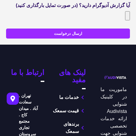
آیا گزارش آدیوگرام دارید؟ (در صورت تمایل بارگذاری کنید)
ارسال درخواست
لینک های
ارتباط با ما
مفید
ماموریت ما
تهران .
در کلینیک
خدمات ما
سعادت
شنوایی
آباد . میدان
قیمت سمعک
Audivista
کاج .
ارائه خدمات
مجتمع
برندهای
تخصصی
تجاری
سمعک
شنوایی جهت
سروستان