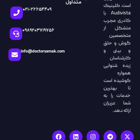
مـتـداول
است. کلینیک
۰۲۱-۲۶۶۵۴۴۰۹
Audivista با
کادری مجرب
متشکل از
+۹۸۹۲۰۳۷۱۹۷۵۶
متخصصین
گوش و حلق
و بینی و
info@doctorsamak.com
کارشناسان
زبده شنوایی
همواره
کوشیده است
تا بهترین
خدمات را به
شما عزیزان
ارائه دهد.