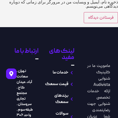
ذخیره نام، ایمیل و وبسایت من در مرورگر برای زمانی که دوباره
دیدگاهی می‌نویسم.
لینک های
ارتباط با ما
مفید
ماموریت ما در
تهران .
کلینیک
خدمات ما
سعادت
شنوایی
آباد . میدان
قیمت سمعک
Audivista
کاج .
ارائه خدمات
مجتمع
برندهای
تخصصی
تجاری
سمعک
شنوایی جهت
سروستان .
طبقه سوم .
رضایتمندی
سـوالات
واحد ۳۰۶
شما عزیزان