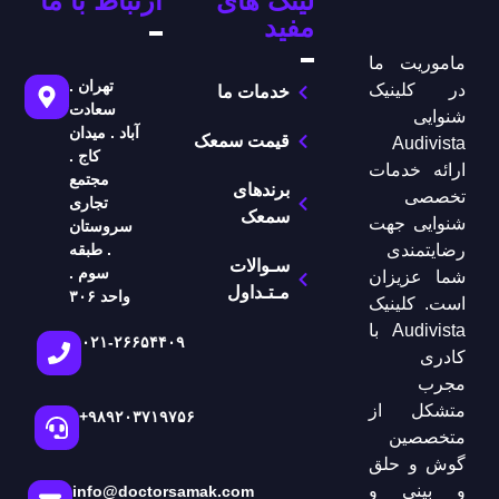
لینک های
ارتباط با ما
مفید
ماموریت ما
تهران .
در کلینیک
خدمات ما
سعادت
شنوایی
آباد . میدان
قیمت سمعک
Audivista
کاج .
ارائه خدمات
مجتمع
برندهای
تخصصی
تجاری
سمعک
شنوایی جهت
سروستان
. طبقه
رضایتمندی
سـوالات
سوم .
شما عزیزان
مـتـداول
واحد ۳۰۶
است. کلینیک
Audivista با
۰۲۱-۲۶۶۵۴۴۰۹
کادری
مجرب
متشکل از
+۹۸۹۲۰۳۷۱۹۷۵۶
متخصصین
گوش و حلق
و بینی و
info@doctorsamak.com