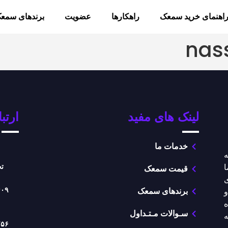
اهنمای خرید سمعک
راهکارها
عضویت
برندهای سمع
nas
لینک های مفید
ارتبا
خدمات ما
Aud ارائه
تج
قیمت سمعک
دری
۴۰۹
برندهای سمعک
ه
سـوالات مـتـداول
ه
۷۵۶